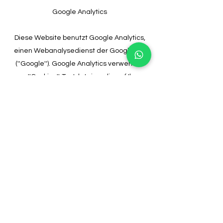
Google Analytics
Diese Website benutzt Google Analytics,
einen Webanalysedienst der Google Inc.
(''Google''). Google Analytics verwendet
sog. ''Cookies'', Textdateien, die auf Ihrem
Computer gespeichert werden und die
eine Analyse der Benutzung der Website
durch Sie ermöglicht. Die durch den Cookie
erzeugten Informationen über Ihre
Benutzung diese Website (einschließlich
Ihrer IP-Adresse) wird an einen Server von
Google in den USA übertragen und dort
gespeichert. Google wird diese
Informationen benutzen, um Ihre Nutzung
der Website auszuwerten, um Reports
über die Websiteaktivitäten für die