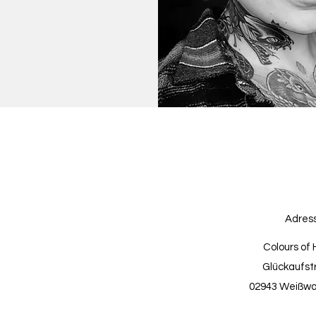
Adres
Colours of 
Glückaufst
02943 Weißwas