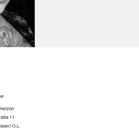
se
Horizon
raße 11
ser/ O.L.